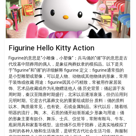
Figurine Hello Kitty Action
Figurine的意思是“小雕像，小塑像”；兵马俑的“俑”字的意思是古
代坟墓中陪葬用的偶人，是象征殉葬奴隶的模拟品。以下是关
于“figurine”和“俑”的详细解释 figurine 定义：figurine通常指的
是小型雕塑或塑像，可以是人物、动物或其他物体的形象，常用
于装饰或收藏 用途：figurine因其小巧精致，常被用作家居装
饰、艺术品收藏或作为礼物赠送他人 俑 历史背景：俑起源于东
周时期，秦汉至隋唐时期盛行，北宋以后逐渐衰落，但仍沿用到
元明时期。它是古代墓葬文化的重要组成部分 质料：俑的质料
以木、陶质最常见，也有瓷、石或金属制品。宋代以后，随着纸
明器的流行，陶、木、石质的俑开始渐渐减少 形象与用途：俑
的形象主要有奴仆、舞乐、士兵、仪仗等，常附有鞍马、牛车、
庖厨用具和家畜等模型。这些俑不仅用于陪葬，还真实地模拟了
当时的各种人物和生活场景，是研究古代社会生活习俗、舆服制