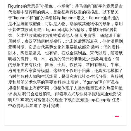
Figurine的意思是“小雕像，小塑像”；兵马俑的“俑”字的意思是古
代坟墓中陪葬用的偶人，是象征殉葬奴隶的模拟品。以下是关
于“figurine”和“俑”的详细解释 figurine 定义：figurine通常指的
是小型雕塑或塑像，可以是人物、动物或其他物体的形象，常用
于装饰或收藏 用途：figurine因其小巧精致，常被用作家居装
饰、艺术品收藏或作为礼物赠送他人 俑 历史背景：俑起源于东
周时期，秦汉至隋唐时期盛行，北宋以后逐渐衰落，但仍沿用到
元明时期。它是古代墓葬文化的重要组成部分 质料：俑的质料
以木、陶质最常见，也有瓷、石或金属制品。宋代以后，随着纸
明器的流行，陶、木、石质的俑开始渐渐减少 形象与用途：俑
的形象主要有奴仆、舞乐、士兵、仪仗等，常附有鞍马、牛车、
庖厨用具和家畜等模型。这些俑不仅用于陪葬，还真实地模拟了
当时的各种人物和生活场景，是研究古代社会生活习俗、舆服制
度和雕塑艺术水平的重要资料 综上所述，“figurine”和“俑”虽在
规模和用途上有所不同，但都体现了人类对雕塑艺术的热爱和追
求 类别 我们会通过消息、邮箱等方式尽快将举报结果通知您 说
明 0/200 我的财富值 我的现金 下载百度知道app在app端-任务
中心提现 我知道了 累计完成.