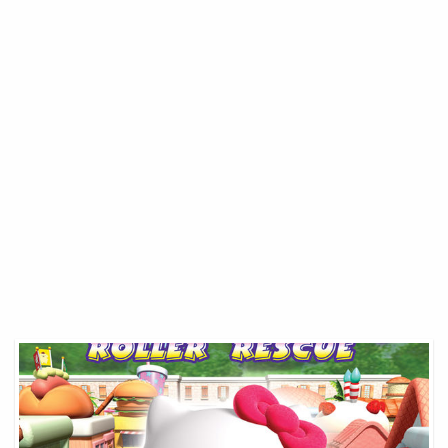
Figurine
Hello
Kitty
Action