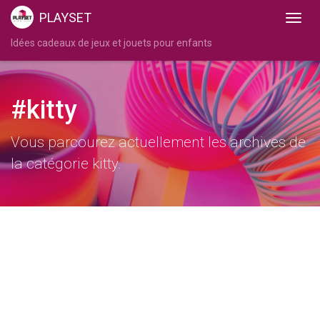
PLAYSET
Idées cadeaux de jeux et jouets pour enfants
#kitty
Vous parcourez actuellement les archives de
la catégorie kitty.