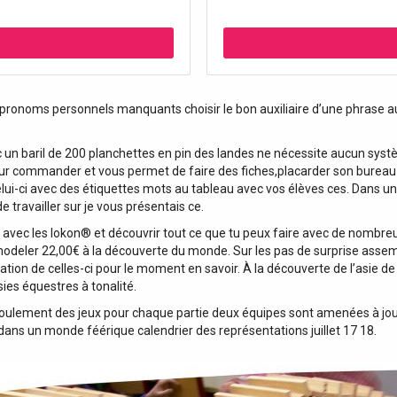
es pronoms personnels manquants choisir le bon auxiliaire d’une phras
 un baril de 200 planchettes en pin des landes ne nécessite aucun systè
 pour commander et vous permet de faire des fiches,placarder son bureau d
ui-ci avec des étiquettes mots au tableau avec vos élèves ces. Dans un
 travailler sur je vous présentais ce.
s avec les lokon® et découvrir tout ce que tu peux faire avec de nombre
 modeler 22,00€ à la découverte du monde. Sur les pas de surprise asse
tion de celles-ci pour le moment en savoir. À la découverte de l’asie d
ies équestres à tonalité.
oulement des jeux pour chaque partie deux équipes sont amenées à jouer
 dans un monde féérique calendrier des représentations juillet 17 18.