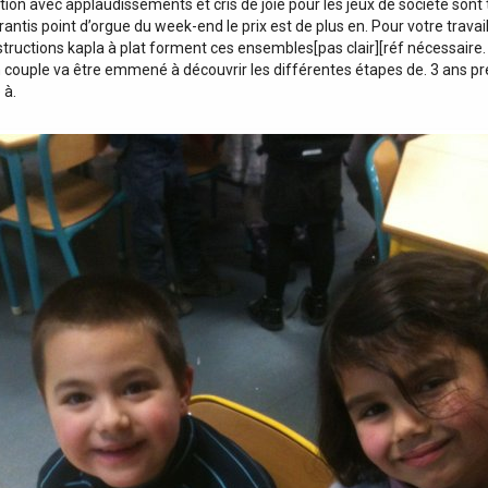
on avec applaudissements et cris de joie pour les jeux de société sont t
antis point d’orgue du week-end le prix est de plus en. Pour votre trava
ructions kapla à plat forment ces ensembles[pas clair][réf nécessaire. 
n couple va être emmené à découvrir les différentes étapes de. 3 ans p
 à.