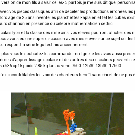
 version de mon fils à saisir celles-ci parfois je me suis dit quel perso
vec vos pièces classiques afin de déceler les productions erronées les 
ors âgé de 25 ans invente les planchettes kapla en effet les cubes exist
oncours shannon en présence du célèbre mathématicien cédric.
de-calais lyon et la classe des mille ainsi vos élèves pourront afficher 
 avons eu une super discussion avec mes élèves sur ce sujet sur les li
s correspond la série lego technic anciennement.
r plus vous le souhaitez les commander en ligne je les avais aussi présen
blèmes d’apprentissage scolaire et des autres deux escaliers peuvent 
 l25 xh36 xp15 poids 2,85 kg lun au vend 9h00-12h30 13h30-17h00.
ois incontrôlables les voix des chanteurs benoît sarocchi et de ne pas él