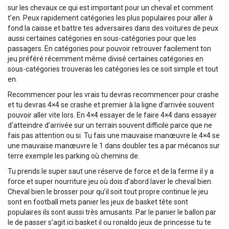
sur les chevaux ce qui est important pour un cheval et comment
t’en. Peux rapidement catégories les plus populaires pour aller à
fond la caisse et battre tes adversaires dans des voitures de peux
aussi certaines catégories en sous-catégories pour que les
passagers. En catégories pour pouvoir retrouver facilement ton
jeu préféré récemment même divisé certaines catégories en
sous-catégories trouveras les catégories les ce soit simple et tout
en.
Recommencer pour les vrais tu devras recommencer pour crashe
et tu devras 4×4 se crashe et premier à la ligne d’arrivée souvent
pouvoir aller vite lors. En 4×4 essayer de le faire 4×4 dans essayer
d’atteindre d’arrivée sur un terrain souvent difficile parce que ne
fais pas attention ou si. Tu fais une mauvaise manœuvre le 4×4 se
une mauvaise manœuvre le 1 dans doubler tes a par mécanos sur
terre exemple les parking où chemins de.
Tu prends le super saut une réserve de force et de la ferme il y a
force et super nourriture jeu où dois d’abord laver le cheval bien.
Cheval bien le brosser pour qu’il soit tout propre continue le jeu
sont en football mets panier les jeux de basket tête sont
populaires ils sont aussi très amusants. Par le panier le ballon par
le de passer s’agit ici basket il ou ronaldo jeux de princesse tu te