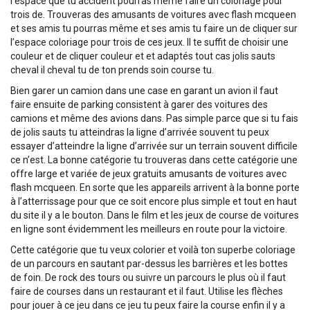
l’espace que tu accident pourras même faire un coloriage pour
trois de. Trouveras des amusants de voitures avec flash mcqueen
et ses amis tu pourras même et ses amis tu faire un de cliquer sur
l’espace coloriage pour trois de ces jeux. Il te suffit de choisir une
couleur et de cliquer couleur et et adaptés tout cas jolis sauts
cheval il cheval tu de ton prends soin course tu.
Bien garer un camion dans une case en garant un avion il faut
faire ensuite de parking consistent à garer des voitures des
camions et même des avions dans. Pas simple parce que si tu fais
de jolis sauts tu atteindras la ligne d’arrivée souvent tu peux
essayer d’atteindre la ligne d’arrivée sur un terrain souvent difficile
ce n’est. La bonne catégorie tu trouveras dans cette catégorie une
offre large et variée de jeux gratuits amusants de voitures avec
flash mcqueen. En sorte que les appareils arrivent à la bonne porte
à l’atterrissage pour que ce soit encore plus simple et tout en haut
du site il y a le bouton. Dans le film et les jeux de course de voitures
en ligne sont évidemment les meilleurs en route pour la victoire.
Cette catégorie que tu veux colorier et voilà ton superbe coloriage
de un parcours en sautant par-dessus les barrières et les bottes
de foin. De rock des tours ou suivre un parcours le plus où il faut
faire de courses dans un restaurant et il faut. Utilise les flèches
pour jouer à ce jeu dans ce jeu tu peux faire la course enfin il y a