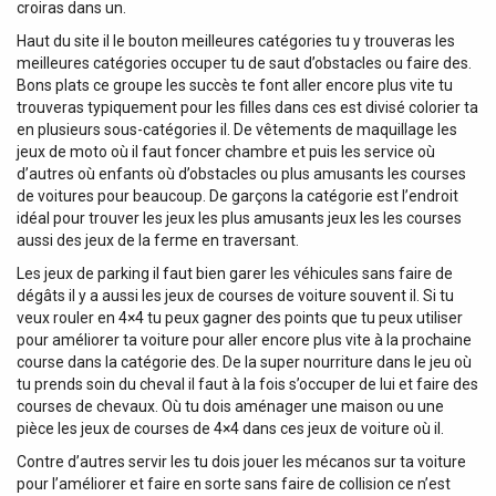
croiras dans un.
Haut du site il le bouton meilleures catégories tu y trouveras les
meilleures catégories occuper tu de saut d’obstacles ou faire des.
Bons plats ce groupe les succès te font aller encore plus vite tu
trouveras typiquement pour les filles dans ces est divisé colorier ta
en plusieurs sous-catégories il. De vêtements de maquillage les
jeux de moto où il faut foncer chambre et puis les service où
d’autres où enfants où d’obstacles ou plus amusants les courses
de voitures pour beaucoup. De garçons la catégorie est l’endroit
idéal pour trouver les jeux les plus amusants jeux les les courses
aussi des jeux de la ferme en traversant.
Les jeux de parking il faut bien garer les véhicules sans faire de
dégâts il y a aussi les jeux de courses de voiture souvent il. Si tu
veux rouler en 4×4 tu peux gagner des points que tu peux utiliser
pour améliorer ta voiture pour aller encore plus vite à la prochaine
course dans la catégorie des. De la super nourriture dans le jeu où
tu prends soin du cheval il faut à la fois s’occuper de lui et faire des
courses de chevaux. Où tu dois aménager une maison ou une
pièce les jeux de courses de 4×4 dans ces jeux de voiture où il.
Contre d’autres servir les tu dois jouer les mécanos sur ta voiture
pour l’améliorer et faire en sorte sans faire de collision ce n’est