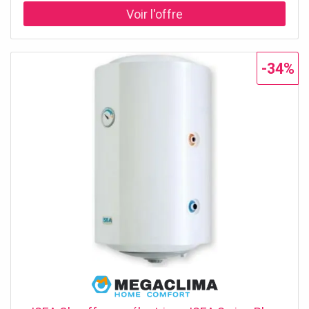
durable pour la production d'eau chaude sanitaire. Avec
une capacité de 100 litres et une installation verticale, ce
chauffe-eau est conçu pour répondre aux besoins des
familles et des environnements de taille moyenne,
assurant une réserve d'eau toujours prête à l'emploi.
-34%
Capacité de 100 litres pour une gestion optimale de la
consommation. Installation verticale pour une utilisation
intelligente de l'espace. Raccordement droit pour une
intégration facile dans n'importe quel système. ISEA
Swing Plus : Design et Durabilité Sans Compromis Le
design compact du ISEA Swing Plus Mix Heating 100/5 VE
en fait un choix parfait même pour les espaces restreints,
garantissant en même temps une efficacité et une
durabilité maximales. Grâce à des matériaux de qualité
supérieure et une garantie de 5 ans, vous aurez la
tranquillité d'esprit d'un produit conçu pour durer dans le
temps. 5 ans de garantie officielle ISEA. Design vertical
économiseur d'espace. Technologie Mix Heating pour un
chauffage uniforme et rapide. Pourquoi Choisir ISEA pour
Votre Confort Quotidien Faire confiance à ISEA signifie
miser sur une marque qui combine innovation
technologique et fiabilité. Le modèle Swing Plus Mix