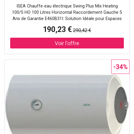
Raccordement Gauche 5 Ans de Garantie
ISEA Chauffe-eau électrique Swing Plus Mix Heating
100/5 HO 100 Litres Horizontal Raccordement Gauche 5
Ans de Garantie E460B31I: Solution Idéale pour Espaces
Réduits Le ISEA Chauffe-eau électrique Swing Plus Mix
190,23 €
290,42 €
Heating 100/5 HO est conçu pour ceux qui ont besoin
d'une solution efficace et compacte pour chauffer l'eau
sanitaire. Grâce à sa capacité de 100 litres et à son
installation horizontale, ce chauffe-eau est parfait pour
les environnements où l'espace est limité, garantissant
toujours de l'eau chaude prête à l'emploi. Capacité de 100
-34%
litres, adaptée aux familles de taille moyenne. Installation
horizontale pour une optimisation de l'espace.
Raccordement gauche pour une intégration facile dans
divers systèmes. Swing Plus Mix Heating 100/5 HO: Qualité
et Technologie au Service du Confort Le Swing Plus Mix
Heating 100/5 HO est construit pour offrir durabilité et
performances élevées. Grâce à la technologie Mix
Heating, le chauffage de l'eau est rapide et uniforme,
assurant une distribution homogène de la chaleur. Avec
une garantie de 5 ans, vous avez la sécurité d'un produit
résistant et fiable dans le temps. Garantie de 5 ans pour