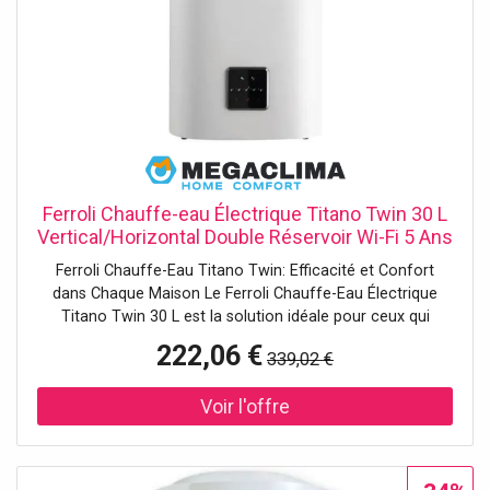
Ferroli Chauffe-eau Électrique Titano Twin 30 L
Vertical/Horizontal Double Réservoir Wi-Fi 5 Ans
Garantie
Ferroli Chauffe-Eau Titano Twin: Efficacité et Confort
dans Chaque Maison Le Ferroli Chauffe-Eau Électrique
Titano Twin 30 L est la solution idéale pour ceux qui
recherchent un chauffage de l'eau rapide et efficace.
222,06 €
339,02 €
Avec sa capacité de 30 litres et la possibilité d'installation
verticale ou horizontale, ce chauffe-eau s'adapte
facilement à tout type de logement, garantissant toujours
de l'eau chaude de manière continue et fiable. Le design
compact et polyvalent permet d'optimiser l'espace
disponible, le rendant parfait même pour les espaces les