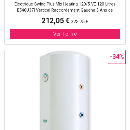
Électrique Swing Plus Mix Heating 120/5 VE 120 Litres
E540U37I Vertical Raccordement Gauche 5 Ans de
Garantie Le ISEA Chauffe-Eau Électrique Swing Plus Mix
212,05 €
323,75 €
Heating 120/5 VE est conçu pour fournir de l'eau chaude
de manière constante et efficace, grâce à sa capacité de
120 litres et à sa technologie de chauffage avancée. Ce
modèle est idéal pour les familles et les environnements
de taille moyenne et grande, garantissant toujours la
quantité d'eau chaude nécessaire pour un confort
-34%
maximal. Capacité de 120 litres, adaptée aux grandes
familles. Installation verticale pour optimiser l'espace.
Raccordement gauche pour une intégration facile dans
n'importe quel système. ISEA Swing Plus Mix Heating :
Fiabilité et Design Intelligent Le ISEA Swing Plus Mix
Heating se distingue par son design élégant et compact,
parfait même pour les espaces réduits. Fabriqué à partir
de matériaux de haute qualité, ce chauffe-eau est doté
d'une garantie de 5 ans, garantissant une longue durée de
vie et des performances constantes dans le temps. 5 ans
de garantie pour une plus grande tranquillité d'esprit.
Design vertical compact. Technologie Mix Heating pour un