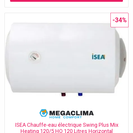
chauffe-eau est conçu pour répondre aux besoins des
familles et des environnements de taille moyenne,
assurant une réserve d'eau toujours prête à l'emploi.
-34%
Capacité de 100 litres pour une gestion optimale de la
consommation. Installation verticale pour une utilisation
intelligente de l'espace. Branchement à gauche pour une
intégration facile dans n'importe quel système. ISEA
Swing Plus : Design et Durabilité Sans Compromis Le
design compact du ISEA Swing Plus Mix Heating 100/5 VE
en fait un choix parfait même pour les espaces réduits,
garantissant en même temps une efficacité et une
durabilité maximales. Grâce à des matériaux de qualité
supérieure et une garantie de 5 ans, vous aurez la
tranquillité d'esprit d'un produit conçu pour durer dans le
temps. 5 ans de garantie officielle ISEA. Design vertical
gain de place. Technologie Mix Heating pour un chauffage
uniforme et rapide. Pourquoi Choisir ISEA pour Votre
Confort Quotidien Choisir ISEA signifie opter pour une
marque qui combine innovation technologique et fiabilité.
Le modèle Swing Plus Mix Heating est équipé de
ISEA Chauffe-eau électrique Swing Plus Mix
fonctionnalités avancées qui améliorent la distribution de
Heating 120/5 HO 120 Litres Horizontal