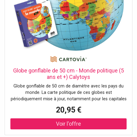
Globe gonflable de 50 cm - Monde politique (5
ans et +) Calytoys
Globe gonflable de 50 cm de diamètre avec les pays du
monde. La carte politique de ces globes est
périodiquement mise à jour, notamment pour les capitales
et les noms de pays. Les couleurs des cartes sont
20,95 €
adaptées afin de plaire aux enfants. CalyToys utilise plus
de six couleurs différentes d'impression pour une plus
grande qualité visuelle. Notice d'instruction détaillée. Pour
enfant de 5 ans et +. NB : Pour des raisons d'hygiène, les