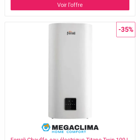
capacité de 80 litres et une installation horizontale, ce
chauffe-eau est la solution parfaite pour les espaces
limités, assurant toujours de l'eau chaude prête à l'emploi.
Capacité de 80 litres, idéale pour les petits espaces ou les
-35%
familles peu nombreuses. Installation horizontale, parfaite
pour optimiser l'espace. Raccordement gauche pour une
installation facile. Swing Plus Mix Heating 80/5 HO: Fiabilité
et Durabilité Maximales Le Swing Plus Mix Heating 80/5
HO se distingue par sa fiabilité et la qualité des matériaux
utilisés. Le design horizontal est parfait pour les
logements avec des espaces limités, tandis que la
technologie Mix Heating assure une distribution uniforme
de la chaleur, réduisant le temps d'attente pour avoir de
l'eau chaude. Avec une garantie de 5 ans, vous avez la
certitude d'un produit construit pour durer. 5 ans de
garantie pour plus de sécurité. Technologie Mix Heating
pour un chauffage rapide et uniforme. Convient pour des
installations dans des espaces restreints. Choisir ISEA
pour une Économie d'Énergie et un Confort Garantis La
marque ISEA est synonyme d'efficacité et d'innovation
dans le secteur du chauffage. Le modèle Swing Plus Mix
Ferroli Chauffe-eau électrique Titano Twin 100 L