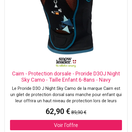
Cairn - Protection dorsale - Proride D3OJ Night
Sky Camo - Taille Enfant 6-8ans - Navy
Le Proride D3O J Night Sky Camo de la marque Cairn est
un gilet de protection dorsal sans manche pour enfant qui
leur offrira un haut niveau de protection lors de leurs
sessions ski et snowboard.Elle dispose d'une plaque D30®,
62,90 €
89,90 €
un matériau qui, composé de molécules flottantes
formant une véritable carapace, va permettre de disperser
l'énergie pour une meilleure absorption des chocs.
Combinez-la à trois plaques ventilées en EVA et vous