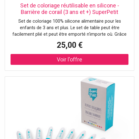
Set de coloriage réutilisable en silicone -
Barrière de corail (3 ans et +) SuperPetit
Set de coloriage 100% silicone alimentaire pour les
enfants de 3 ans et plus. Le set de table peut être
facilement plié et peut être emporté n'importe où. Grâce
aux marqueurs effaçables à encre non toxique, les
25,00 €
enfants peuvent colorier à l'infini. - Lot de feutres inclus -
Dimensions du set de table : 40 x 30 cm - Non poreux et
antibactérien - Entretien : rincer avec un chiffon et de
l'eau propre - Normes : ASTM / EN71-1/EN71-2/EN71-3 -
Emballage FSC imprimé avec de l'encre de soja – FSC
C101497 - Membre du club 1% for the Planet.