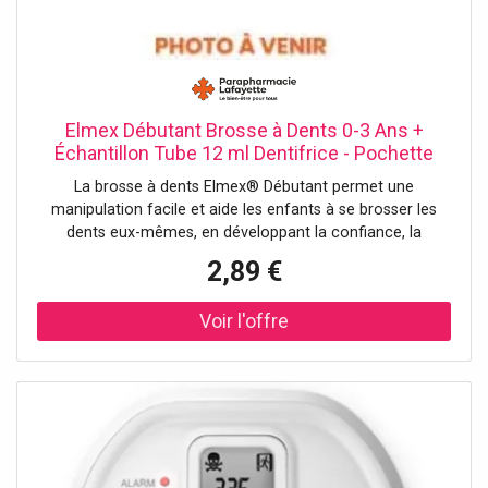
Elmex Débutant Brosse à Dents 0-3 Ans +
Échantillon Tube 12 ml Dentifrice - Pochette
carton 1 brosse à dents et 1 mini dentifrice
La brosse à dents Elmex® Débutant permet une
manipulation facile et aide les enfants à se brosser les
dents eux-mêmes, en développant la confiance, la
dextérité et la coordination des mouvements. La longueur
2,89 €
du manche permet la prise en main des