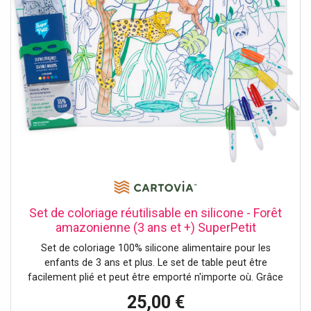
L’emballage est certifié FSC et entièrement recyclable.
Conçus au Royaume-Uni, ils sont livrés dans un coffret
élégant, idéal pour offrir.
Set de coloriage réutilisable en silicone - Forêt
amazonienne (3 ans et +) SuperPetit
Set de coloriage 100% silicone alimentaire pour les
enfants de 3 ans et plus. Le set de table peut être
facilement plié et peut être emporté n'importe où. Grâce
aux marqueurs effaçables à encre non toxique, les
25,00 €
enfants peuvent colorier à l'infini. - Lot de feutres inclus -