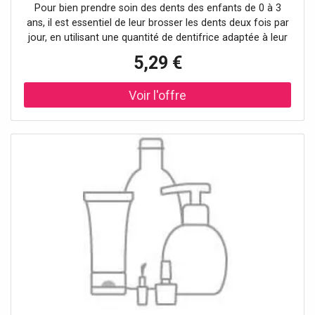
Pour bien prendre soin des dents des enfants de 0 à 3
ans, il est essentiel de leur brosser les dents deux fois par
jour, en utilisant une quantité de dentifrice adaptée à leur
âge. Utilisez une brosse à dents avec des poils doux pour
5,29 €
nettoyer