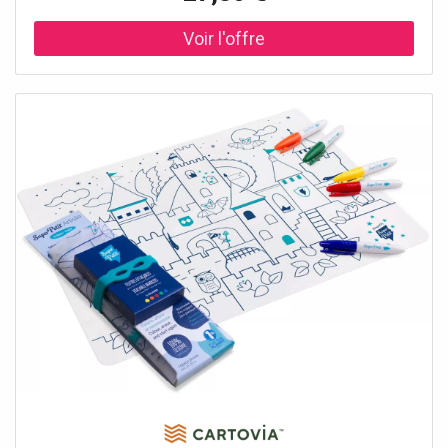
chiffon et de l'eau propre - Normes : ASTM / EN71-
1/EN71-2/EN71-3 - Emballage FSC imprimé avec de
l'encre de soja – FSC C101497 - Membre du club 1% for
the Planet.