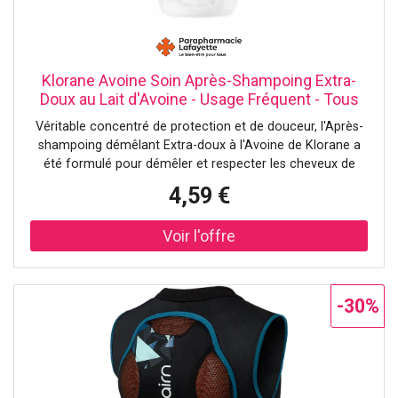
Klorane Avoine Soin Après-Shampoing Extra-
Doux au Lait d'Avoine - Usage Fréquent - Tous
Types de Cheveux Dès 3 Ans 50 ml - Tube 50
Véritable concentré de protection et de douceur, l'Après-
ml
shampoing démêlant Extra-doux à l'Avoine de Klorane a
été formulé pour démêler et respecter les cheveux de
toute la famille, même ceux des tout petits, plus délicats.
4,59 €
Sa formule
-30%