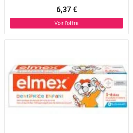
d’Amines Olafluor adaptée aux dents de lait, Elmex
6,37 €