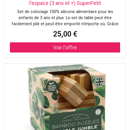
l'espace (3 ans et +) SuperPetit
Set de coloriage 100% silicone alimentaire pour les
enfants de 3 ans et plus. Le set de table peut être
facilement plié et peut être emporté n'importe où. Grâce
aux marqueurs effaçables à encre non toxique, les
25,00 €
enfants peuvent colorier à l'infini. - Lot de feutres inclus -
Dimensions du set de table : 40 x 30 cm - Non poreux et
antibactérien - Entretien : rincer avec un chiffon et de
l'eau propre - Normes : ASTM / EN71-1/EN71-2/EN71-3 -
Emballage FSC imprimé avec de l'encre de soja – FSC
C101497 - Membre du club 1% for the Planet.