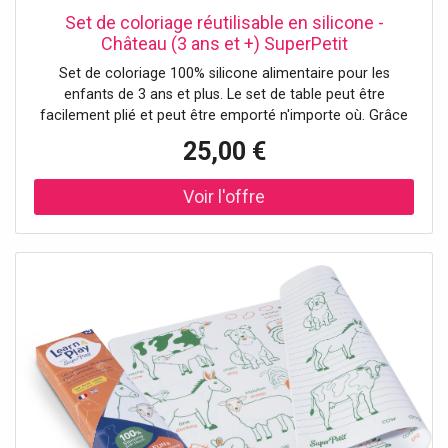
Set de coloriage réutilisable en silicone -
Château (3 ans et +) SuperPetit
Set de coloriage 100% silicone alimentaire pour les
enfants de 3 ans et plus. Le set de table peut être
facilement plié et peut être emporté n'importe où. Grâce
aux marqueurs effaçables à encre non toxique, les
25,00 €
enfants peuvent colorier à l'infini. - Lot de feutres inclus -
Dimensions du set de table : 40 x 30 cm - Non poreux et
antibactérien - Entretien : rincer avec un chiffon et de
l'eau propre - Normes : ASTM / EN71-1/EN71-2/EN71-3 -
Emballage FSC imprimé avec de l'encre de soja – FSC
C101497 - Membre du club 1% for the Planet.