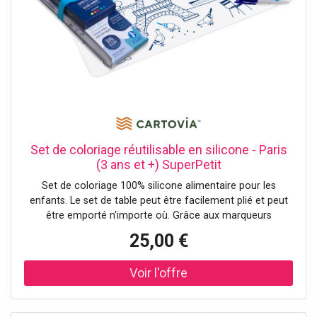
Set de coloriage réutilisable en silicone - Paris
(3 ans et +) SuperPetit
Set de coloriage 100% silicone alimentaire pour les
enfants. Le set de table peut être facilement plié et peut
être emporté n'importe où. Grâce aux marqueurs
effaçables à encre non toxique, les enfants peuvent
25,00 €
colorier à l'infini. - Lot de feutres inclus - Dimensions du
set de table : 40 x 30 cm - Non poreux et antibactérien -
Entretien : rincer avec un chiffon et de l'eau propre -
Normes : ASTM / EN71-1/EN71-2/EN71-3 - Emballage FSC
imprimé avec de l'encre de soja – FSC C101497 - Membre