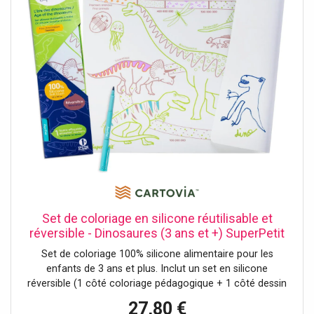
Set de coloriage en silicone réutilisable et
réversible - Dinosaures (3 ans et +) SuperPetit
Set de coloriage 100% silicone alimentaire pour les
enfants de 3 ans et plus. Inclut un set en silicone
réversible (1 côté coloriage pédagogique + 1 côté dessin
libre) et 1 feutre. - Dimensions du set de table : 40 x 30 cm
27,80 €
- Non poreux et antibactérien - Entretien : rincer avec un