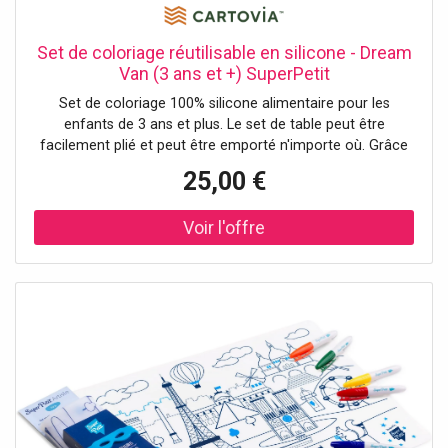
Set de coloriage réutilisable en silicone - Dream
Van (3 ans et +) SuperPetit
Set de coloriage 100% silicone alimentaire pour les
enfants de 3 ans et plus. Le set de table peut être
facilement plié et peut être emporté n'importe où. Grâce
aux marqueurs effaçables à encre non toxique, les
25,00 €
enfants peuvent colorier à l'infini. - Lot de feutres inclus -
Dimensions du set de table : 40 x 30 cm - Non poreux et
antibactérien - Entretien : rincer avec un chiffon et de
l'eau propre - Normes : ASTM / EN71-1/EN71-2/EN71-3 -
Emballage FSC imprimé avec de l'encre de soja – FSC
C101497 - Membre du club 1% for the Planet.