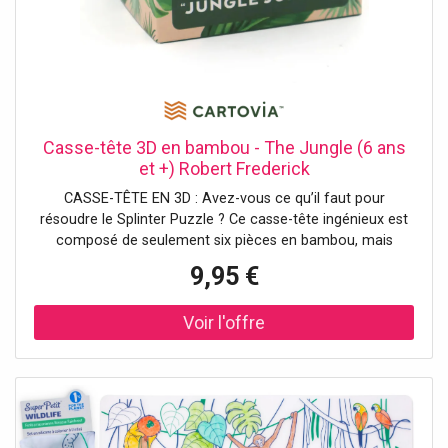
Casse-tête 3D en bambou - The Jungle (6 ans
et +) Robert Frederick
CASSE-TÊTE EN 3D : Avez-vous ce qu’il faut pour
résoudre le Splinter Puzzle ? Ce casse-tête ingénieux est
composé de seulement six pièces en bambou, mais
saurez-vous le démonter… puis le reconstituer pour
9,95 €
former une étoile polyédrique ? FAITES TRAVAILLER VOS
MÉNINGES : Améliorez vos capacités cognitives avec nos
puzzles en bambou. Ces jeux de réflexion stimulent la
résolution de problèmes et vous poussent à penser de
façon logique. Le format 3D ajoute une dimension
supplémentaire pour un défi encore plus corsé.
MATÉRIAUX DURABLES : Tous nos casse-têtes sont
fabriqués à partir de bambou de haute qualité.