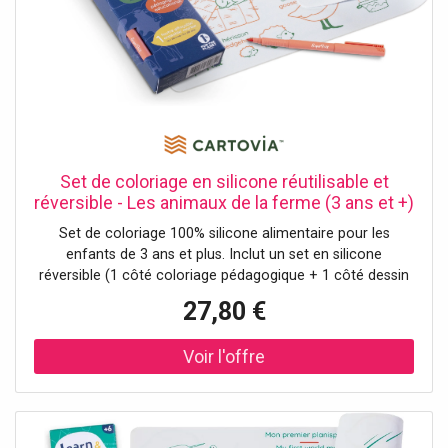
Set de coloriage en silicone réutilisable et
réversible - Les animaux de la ferme (3 ans et +)
SuperPetit
Set de coloriage 100% silicone alimentaire pour les
enfants de 3 ans et plus. Inclut un set en silicone
réversible (1 côté coloriage pédagogique + 1 côté dessin
libre) et 1 feutre. - Dimensions du set de table : 40 x 30 cm
27,80 €
- Non poreux et antibactérien - Entretien : rincer avec un
chiffon et de l'eau propre - Normes : ASTM / EN71-
1/EN71-2/EN71-3 - Emballage FSC imprimé avec de
l'encre de soja – FSC C101497 - Membre du club 1% for
the Planet.