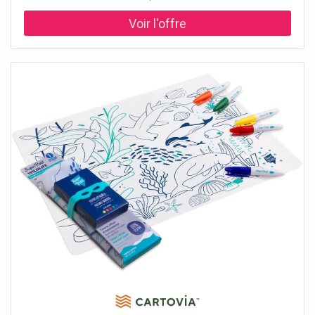
Dimensions du set de table : 40 x 30 cm - Non poreux et
antibactérien - Entretien : rincer avec un chiffon et de
l'eau propre - Normes : ASTM / EN71-1/EN71-2/EN71-3 -
Emballage FSC imprimé avec de l'encre de soja – FSC
C101497 - Membre du club 1% for the Planet.