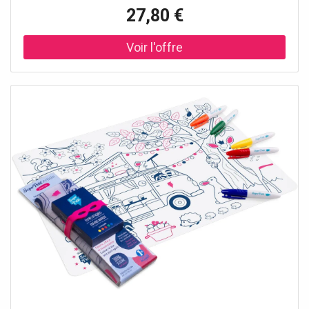
libre) et 1 feutre. - Dimensions du set de table : 40 x 30 cm
27,80 €
- Non poreux et antibactérien - Entretien : rincer avec un
chiffon et de l'eau propre - Normes : ASTM / EN71-
1/EN71-2/EN71-3 - Emballage FSC imprimé avec de
l'encre de soja – FSC C101497 - Membre du club 1% for
the Planet.