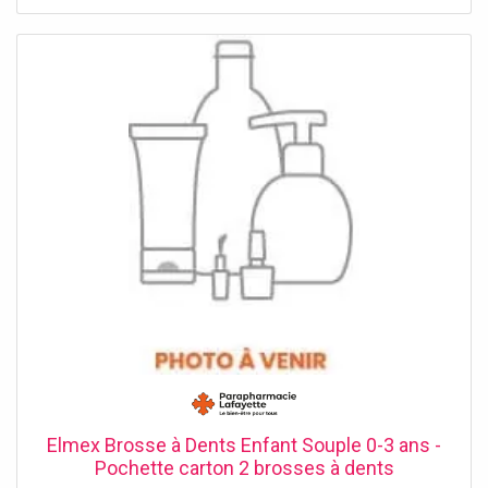
faites bénéficier à votre enfant d'une sécurité et d'un
confort optimal. Ajoutez à cela une construction en mesh
: les jeunes champions seront assurés de profiter d'une
excellente respirabilité pour plus de confort. Enfin, cette
dorsale dispose d'une ceinture ventrale réglable afin de
maintenir au mieux la dorsale lors des mouvements
fréquents en ski.
Elmex Brosse à Dents Enfant Souple 0-3 ans -
Pochette carton 2 brosses à dents