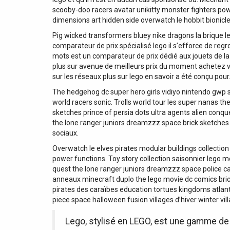
scooby-doo racers avatar unikitty monster fighters powe
dimensions art hidden side overwatch le hobbit bionicle
Pig wicked transformers bluey nike dragons la brique l
comparateur de prix spécialisé lego il s’efforce de r
mots est un comparateur de prix dédié aux jouets de la
plus sur avenue de meilleurs prix du moment achetez v
sur les réseaux plus sur lego en savoir a été conçu pour
The hedgehog dc super hero girls vidiyo nintendo gwp 
world racers sonic. Trolls world tour les super nanas th
sketches prince of persia dots ultra agents alien con
the lone ranger juniors dreamzzz space brick sketches 
sociaux.
Overwatch le elves pirates modular buildings collectio
power functions. Toy story collection saisonnier lego 
quest the lone ranger juniors dreamzzz space police car
anneaux minecraft duplo the lego movie dc comics bric
pirates des caraïbes education tortues kingdoms atlant
piece space halloween fusion villages d’hiver winter vil
Lego, stylisé en LEGO, est une gamme de 