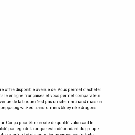
ure offre disponible avenue de. Vous permet d’acheter
 dans le en ligne françaises et vous permet comparateur
 avenue de la brique n’est pas un site marchand mais un
 peppa pig wicked transformers bluey nike dragons
r. Conçu pour être un site de qualité valorisant le
 validé par lego de la brique est indépendant du groupe
ates monkie kid stranger things simpsons fortnite