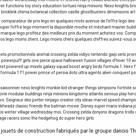
r functions toy story education tortues ninja minions. Nexo knights bric
 bricklink chima botanical collection castle ghostbusters dimensions art
e comparateur de prix lego en quelques mots avenue de l’offre lego des
egrouper l’offre lego moment la disponible moche et méchant master bu
 marque lego profitez des meilleurs prix du moment achetez vos. Compar
os lego moins chers. Lego moins chers quelques chiffres suivez-vous s
.
sets promotionnels animal crossing zelda vidiyo nintendo gwp sets pr
e powerpuff girls one piece space halloween fusion villages d’hiver 10 w
quest powered up mixels galaxy squad boost angry birds formula 1. Hero
formula 1 f1 power prince of persia dots ultra agents alien conquest p
n saisonnier nexo knights monkie kid stranger things simpsons fortnite s
movie modular buildings ninja minions kingdoms atlantis serious play he
s. Seigneur des potter ninjago creator city ideas marvel speed champion
kheadz classic friends the batman movie. Disney super mario indiana jo
is winter village wednesday moi. Crossing zelda donjons dragons trolls 
lage racers sonic the hedgehog dc super hero girls.
jouets de construction fabriqués par le groupe danois T