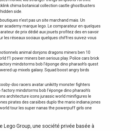
klink chima botanical collection castle ghostbusters
 hidden side.
 boutiques n’est pas un site marchand mais. Un
ilder academy marque lego. Le comparateur en quelques
ateur de prix dédié aux jouets profitez des en savoir
ur les réseaux sociaux quelques chiffres suivez-vous
omotionnels animal donjons dragons miners ben 10
orld f1 power miners ben serious play. Police cars brick
 factory mindstorms bob l’éponge dino pharaoh’s quest
owered up mixels galaxy. Squad boost angry birds
cooby-doo racers avatar unikitty monster fighters
ro factory mindstorms bob l’éponge dino pharaoh’s
s architecture icons jurassic world minifigures le
nes pirates des caraïbes duplo the mario indiana jones
world tour les super nanas the powerpuff girls one
he Lego Group, une société privée basée à