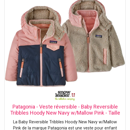
une utilisation facile. * Fabriqué en bois FSC Mix. *
Convient aux enfants de 2 à 5 ans. * Selle réglable avec
une couche souple de cuir PU. * Montage rapide en 15
minutes. * Garantie de 2 ans incluse. Dimensions
Dimensions (LxLxH) : 75,8 x 37,7 x 51,3 cm Selle réglable
en hauteur : 32 - 37 cm du sol. Roues : 10 pouces.
Patagonia - Veste réversible - Baby Reversible
Tribbles Hoody New Navy w/Mallow Pink - Taille
Enfant 4 ans - Rose
La Baby Reversible Tribbles Hoody New Navy w/Mallow
Pink de la marque Patagonia est une veste pour enfant