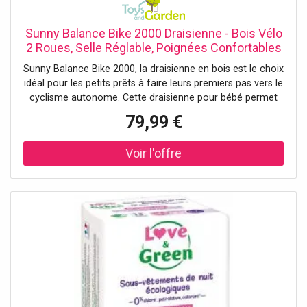
Sunny Balance Bike 2000 Draisienne - Bois Vélo
2 Roues, Selle Réglable, Poignées Confortables
Porteur Intérieur/Extérieur Equilibre,
Sunny Balance Bike 2000, la draisienne en bois est le choix
Garçons/Filles, 2 À 5 Ans
idéal pour les petits prêts à faire leurs premiers pas vers le
cyclisme autonome. Cette draisienne pour bébé permet
aux enfants d'améliorer leur équilibre en jouant, sans avoir
79,99 €
besoin de pédales ou de roues d'entraînement. Ils
apprennent ainsi à avancer de manière autonome, ce qui
renforce leur confiance en eux. La conception légère
permet à votre enfant de manipuler facilement le vélo
draisienne lui-même et, grâce au bois d'eucalyptus
robuste, il est idéal pour une utilisation quotidienne, à
l'intérieur comme à l'extérieur. Où que vous soyez, le
plaisir est garanti avec le vélo sans pédales Sunny ! Roues
robustes et selle réglable pour des années de plaisir Les
deux roues increvables de 25,4 cm (10 pouces) sont
fabriquées en mousse EVA durable, pour plus de confort
et de sécurité. Les poignées en TPE offrent une meilleure
prise en main, tandis que la selle réglable, recouverte