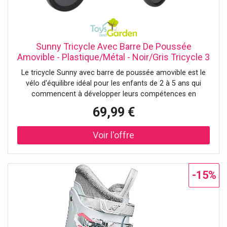
Sunny Tricycle Avec Barre De Poussée
Amovible - Plastique/Métal - Noir/Gris Tricycle 3
Roues Draisienne Intérieur/Extérieur Pour
Le tricycle Sunny avec barre de poussée amovible est le
Enfants, Panier De Rangement Garçons/Filles, 2
vélo d'équilibre idéal pour les enfants de 2 à 5 ans qui
À 5 Ans
commencent à développer leurs compétences en
cyclisme. La barre de poussée offre un soutien
69,99 €
supplémentaire au début, pendant que votre enfant
apprend à s'équilibrer et à se diriger d'une manière sûre et
ludique. Dès que votre enfant devient plus indépendant, la
barre de poussée peut être facilement retirée, ce qui
permet au tricycle évolutif de grandir en même temps que
votre enfant. Le tricycle évolutif bébé a une capacité de
-15%
charge maximale de 25 kg. Des roues robustes pour
s'amuser sur tous les terrains Les trois roues increvables
de la draisienne 3 roues sont fabriquées en mousse EVA
durable. Cela garantit une conduite stable et douce, quelle
que soit la surface. Que votre enfant roule dans la forêt