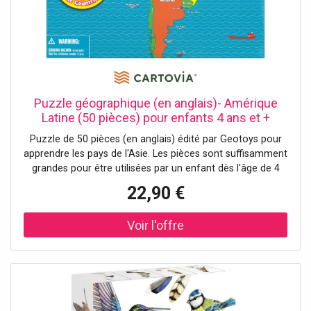
Puzzle géographique (en anglais)- Amérique
Latine (50 pièces) pour enfants 4 ans et +
Geotoys
Puzzle de 50 pièces (en anglais) édité par Geotoys pour
apprendre les pays de l'Asie. Les pièces sont suffisamment
grandes pour être utilisées par un enfant dès l'âge de 4
ans. Un détail important de ces puzzles est que les pièces
22,90 €
sont découpées à la forme réelle des pays. Cette
présentation permet aux enfants de développer leurs
aptitudes cognitives (y compris la connaissance, la
perception,...). L'énigmatique en soi améliore également la
motricité fine, la concentration et la résolution de
problèmes. Ce puzzle est fabriqué en Allemagne, à partir
de matériaux recyclés. Dimensions du puzzle assemblé :
43,2 x 43,2 cm.