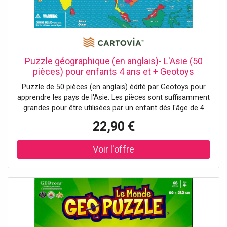
Puzzle géographique (en anglais)- L'Asie (50
pièces) pour enfants 4 ans et + Geotoys
Puzzle de 50 pièces (en anglais) édité par Geotoys pour
apprendre les pays de l'Asie. Les pièces sont suffisamment
grandes pour être utilisées par un enfant dès l'âge de 4
ans. Un détail important de ces puzzles est que les pièces
22,90 €
sont découpées à la forme réelle des pays. Cette
présentation permet aux enfants de développer leurs
aptitudes cognitives (y compris la connaissance, la
perception,...). L'énigmatique en soi améliore également la
motricité fine, la concentration et la résolution de
problèmes. Ce puzzle est fabriqué en Allemagne, à partir
de matériaux recyclés. Dimensions du puzzle assemblé :
48,3 x 40,6 cm.