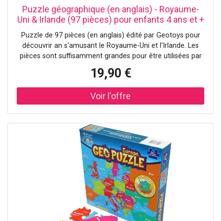
Puzzle géographique (en anglais) - Royaume-
Uni & Irlande (97 pièces) pour enfants 4 ans et +
Geotoys
Puzzle de 97 pièces (en anglais) édité par Geotoys pour
découvrir an s'amusant le Royaume-Uni et l'Irlande. Les
pièces sont suffisamment grandes pour être utilisées par
un enfant dès l'âge de 4 ans. Cette présentation permet
19,90 €
aux enfants de développer leurs aptitudes cognitives (y
compris la connaissance, la perception,...). L'énigmatique
en soi améliore également la motricité fine, la
concentration et la résolution de problèmes. Ce puzzle
est fabriqué en Allemagne, à partir de matériaux recyclés.
Dimensions du puzzle assemblé : 40,6 x 48,3 cm.