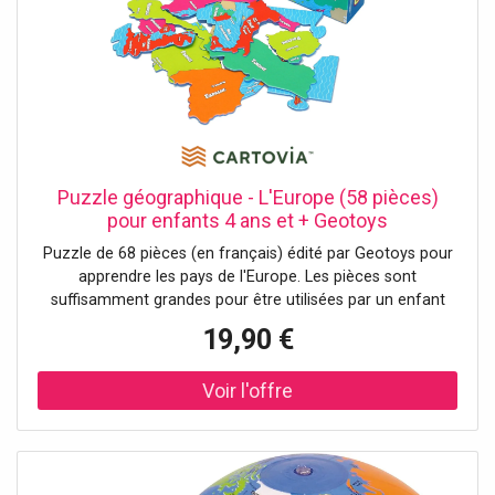
Puzzle géographique - L'Europe (58 pièces)
pour enfants 4 ans et + Geotoys
Puzzle de 68 pièces (en français) édité par Geotoys pour
apprendre les pays de l'Europe. Les pièces sont
suffisamment grandes pour être utilisées par un enfant
dès l'âge de 4 ans. Un détail important de ces puzzles est
19,90 €
que les pièces sont découpées à la forme réelle des pays.
Cette présentation permet aux enfants de développer
leurs aptitudes cognitives (y compris la connaissance, la
perception,...). L'énigmatique en soi améliore également la
motricité fine, la concentration et la résolution de
problèmes. Ce puzzle est fabriqué en Allemagne, à partir
de matériaux recyclés. Dimensions du puzzle assemblé :