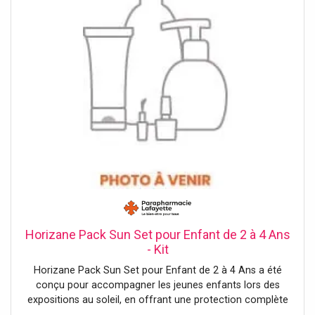
douceur. * Taille de l'utilisateur recommandée : 85 à 105
cm. * Garantie de 2 ans incluse. Dimensions Dimensions
(LxLxH) : 73,6 x 37,7 x 46 cm Selle réglable en hauteur : 30
- 35 cm du sol. Roues : 10 pouces.
Horizane Pack Sun Set pour Enfant de 2 à 4 Ans
- Kit
Horizane Pack Sun Set pour Enfant de 2 à 4 Ans a été
conçu pour accompagner les jeunes enfants lors des
expositions au soleil, en offrant une protection complète
des yeux et de la têteIl comprend une paire de