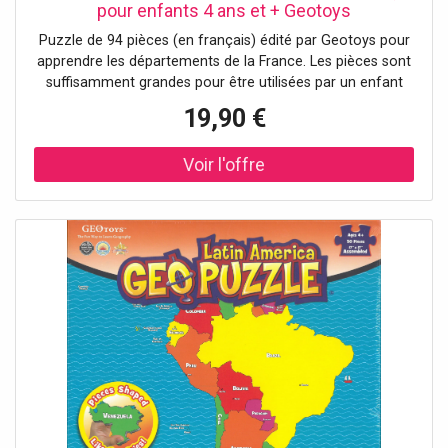
pour enfants 4 ans et + Geotoys
Puzzle de 94 pièces (en français) édité par Geotoys pour
apprendre les départements de la France. Les pièces sont
suffisamment grandes pour être utilisées par un enfant
dès l'âge de 4 ans. Cette présentation permet aux enfants
19,90 €
de développer leurs aptitudes cognitives (y compris la
connaissance, la perception,...). L'énigmatique en soi
améliore également la motricité fine, la concentration et
la résolution de problèmes. Ce puzzle est fabriqué en
Allemagne, à partir de matériaux recyclés. Dimensions du
puzzle assemblé : 43,8 x 43,8 cm.