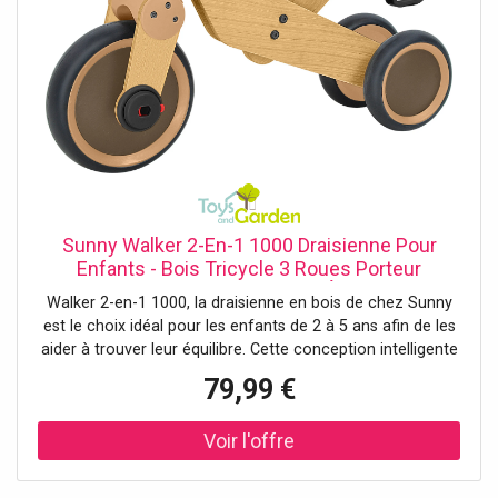
Schnallen: 4 MICRO ALU MIX Power Strap: 25 MM
Farbbezeichnung: Light Blue/White/Rose
Sunny Walker 2-En-1 1000 Draisienne Pour
Enfants - Bois Tricycle 3 Roues Porteur
Intérieur/Extérieur Vélo D'Équilibre
Walker 2-en-1 1000, la draisienne en bois de chez Sunny
Garçons/Filles De 2 À 5 Ans
est le choix idéal pour les enfants de 2 à 5 ans afin de les
aider à trouver leur équilibre. Cette conception intelligente
combine une draisienne et un tricycle en un, aidant les
79,99 €
enfants à développer leurs capacités motrices en jouant.
Avec sa construction en bois robuste et ses roues
résistantes, ce tricycle évolutif convient aussi bien à
l'intérieur qu'à l'extérieur. Flexible et confortable Grâce au
siège réglable, le tricycle grandit avec votre enfant, tandis