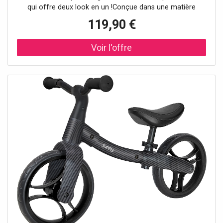
qui offre deux look en un !Conçue dans une matière
extérieure coupe-vent et avec l'isolation Thermogreen®,
119,90 €
cette veste est chaude et confortable pour protéger votre
petit bout des intempéries. Elle dispose d'une capuche
amovible avec boutons-pression que vous pouvez
attacher des deux côtés de la veste. Réversible, un côté
est en polaire douce et chaude, l'autre côté permet une
protection contre la pluie grâce à son traitement
déperlant durable. Enfin, cette veste est équipée de
plusieurs poches et de poignets élastiqués.Nos clients
nous disent que ce produit taille petit. Nous vous
conseillons donc de choisir une taille au-dessus de votre
taille habituelle.