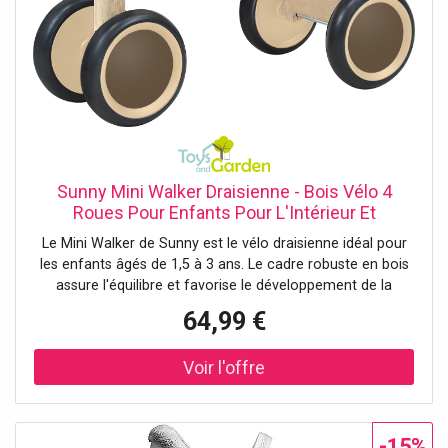
Sunny Mini Walker Draisienne - Bois Vélo 4
Roues Pour Enfants Pour L'Intérieur Et
L'Extérieur Sans Pédales, Pour Bébés Pour
Le Mini Walker de Sunny est le vélo draisienne idéal pour
Garçons/Filles De 1,5 À 3 Ans
les enfants âgés de 1,5 à 3 ans. Le cadre robuste en bois
assure l'équilibre et favorise le développement de la
motricité globale. Grâce aux quatre roues increvables en
64,99 €
mousse EVA, les petits peuvent jouer à l'intérieur comme
à l'extérieur. Des roues robustes pour s'amuser sur tous
les terrains Les quatre roues increvables du trotteur en
bois sont fabriquées en mousse EVA durable. Elles
garantissent une conduite stable et régulière, quelle que
soit la surface. Que votre enfant roule dans le salon ou à
-15%