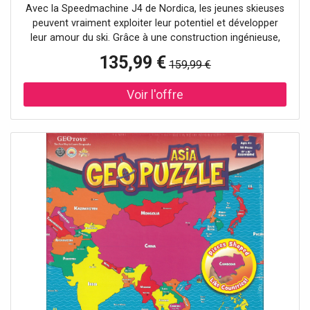
Avec la Speedmachine J4 de Nordica, les jeunes skieuses
peuvent vraiment exploiter leur potentiel et développer
leur amour du ski. Grâce à une construction ingénieuse,
elle réduit le poids et la chaussure offre en même temps
135,99 €
159,99 €
un meilleur contrôle. Pour un équilibre encore plus sûr, une
meilleure sensation et un meilleur comportement en
virage, la Speedmachine J4 vous met dans une position
neutre. La quatrième boucle offre un maintien
supplémentaire et permet d'enfiler et de retirer facilement
la chaussure. Et pour un maximum de chaleur et de
confort, elle est équipée d'un chausson douillet. La
Speedmachine J4 de Nordica encourage les jeunes
skieuses à progresser rapidement et leur permet de
passer un moment incroyable sur les pistes. Détails:
Last: JR Volume: JUNIOR Soles: 5355 PU (extra sales kit:
Gripwalk) Shell: TRIAX Cuff: TRIAX Liner: Comfort fit
Schnallen: 4 MICRO ALU MIX Power Strap: 25 MM
Farbbezeichnung: Light Blue/White/Rose