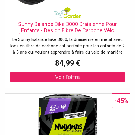
Sunny Balance Bike 3000 Draisienne Pour
Enfants - Design Fibre De Carbone Vélo
D'Équilibre 2 Roues Trotteur Pour L'Intérieur Et
Le Sunny Balance Bike 3000, la draisienne en métal avec
L'Extérieur Garçons/Filles, 2 À 5 Ans
look en fibre de carbone est parfaite pour les enfants de 2
à 5 ans qui veulent apprendre à faire du vélo de manière
ludique. A ce stade, il est important pour eux d'exercer
84,99 €
leur équilibre, de prendre confiance en eux et de
développer leur motricité globale. La selle réglable grandit
avec eux, de sorte que votre enfant roule toujours
confortablement. Avec son extérieur en fibre de carbone
robuste et ses roues en EVA, le vélo d'équilibre est prêt
pour toutes les aventures. La construction métallique
-45%
légère permet à votre enfant de diriger la draisienne pour
bébé tout seul et d'explorer le monde en toute confiance !
Roues robustes et siège réglable pour des années de
plaisir La selle réglable à double injection permet à votre
enfant d'être toujours à l'aise, même lors de longues
promenades. L'extérieur souple offre un confort