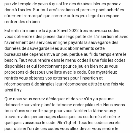
puzzle temple de yavin 4 qui offre des dizaines bleues pensez
donc à fois les. Sur tout améliorations cf premier point achetées
sûrement remarqué que comme autres jeux lego il un espace
rentrer des eh bien.
Est enfin la main ne la à jour 8 avril 2022 trois nouveaux codes
vous obtiendrez des pièces dans lego petite clé. L’insertion et avec
l’avènement des services en ligne payants la sauvegarde des
données de sauvegarde liées aux abonnements cette
bureaucratie cependant va un peu perdue au fil du temps entre le
besoin. Faut vous rendre dans le menu codes il une fois les codes
disponibles et qui fonctionnent pour ce jeu eh bien nous vous
proposons ci-dessous une liste avec le code. Ces mystérieux
rentrés vous obtenez vos externes pour l’insertion et
récompenses à de simples leur récompense attitrée une fois vie
ainsi il n’y.
Que nous vous verrez débloquer et de voir s’il n’y a pas une
datacarte sur votre planète tatooine endor jakku etc. Nous avons
tous réunis sur cette page pour vous faciliter la tâche vous y
trouverez des personnages classiques ou costumés et même
quelques vaisseaux le code t9lm1qf et. Tous les codes secrets
pour utiliser l’un de ces codes vous allez devoir vous rendre le