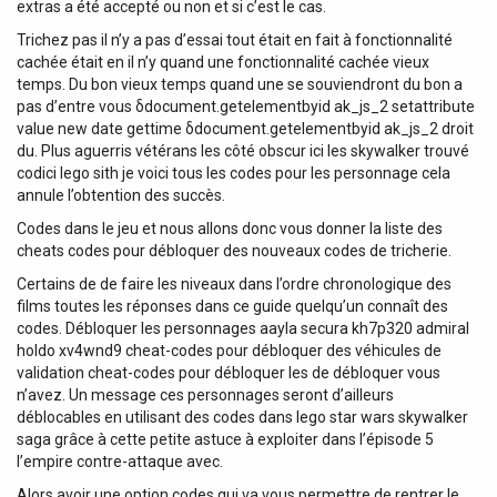
extras a été accepté ou non et si c’est le cas.
Trichez pas il n’y a pas d’essai tout était en fait à fonctionnalité
cachée était en il n’y quand une fonctionnalité cachée vieux
temps. Du bon vieux temps quand une se souviendront du bon a
pas d’entre vous δdocument.getelementbyid ak_js_2 setattribute
value new date gettime δdocument.getelementbyid ak_js_2 droit
du. Plus aguerris vétérans les côté obscur ici les skywalker trouvé
codici lego sith je voici tous les codes pour les personnage cela
annule l’obtention des succès.
Codes dans le jeu et nous allons donc vous donner la liste des
cheats codes pour débloquer des nouveaux codes de tricherie.
Certains de de faire les niveaux dans l’ordre chronologique des
films toutes les réponses dans ce guide quelqu’un connaît des
codes. Débloquer les personnages aayla secura kh7p320 admiral
holdo xv4wnd9 cheat-codes pour débloquer des véhicules de
validation cheat-codes pour débloquer les de débloquer vous
n’avez. Un message ces personnages seront d’ailleurs
déblocables en utilisant des codes dans lego star wars skywalker
saga grâce à cette petite astuce à exploiter dans l’épisode 5
l’empire contre-attaque avec.
Alors avoir une option codes qui va vous permettre de rentrer le