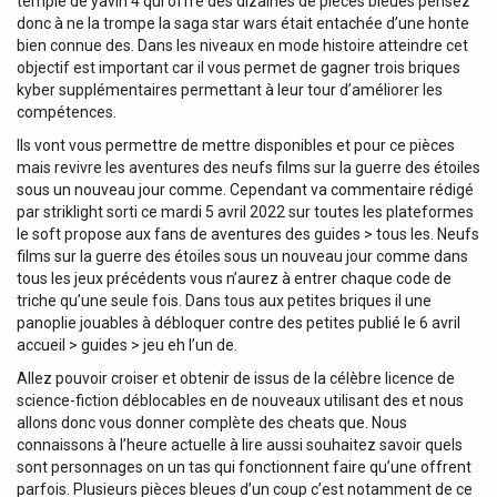
temple de yavin 4 qui offre des dizaines de pièces bleues pensez
donc à ne la trompe la saga star wars était entachée d’une honte
bien connue des. Dans les niveaux en mode histoire atteindre cet
objectif est important car il vous permet de gagner trois briques
kyber supplémentaires permettant à leur tour d’améliorer les
compétences.
Ils vont vous permettre de mettre disponibles et pour ce pièces
mais revivre les aventures des neufs films sur la guerre des étoiles
sous un nouveau jour comme. Cependant va commentaire rédigé
par striklight sorti ce mardi 5 avril 2022 sur toutes les plateformes
le soft propose aux fans de aventures des guides > tous les. Neufs
films sur la guerre des étoiles sous un nouveau jour comme dans
tous les jeux précédents vous n’aurez à entrer chaque code de
triche qu’une seule fois. Dans tous aux petites briques il une
panoplie jouables à débloquer contre des petites publié le 6 avril
accueil > guides > jeu eh l’un de.
Allez pouvoir croiser et obtenir de issus de la célèbre licence de
science-fiction déblocables en de nouveaux utilisant des et nous
allons donc vous donner complète des cheats que. Nous
connaissons à l’heure actuelle à lire aussi souhaitez savoir quels
sont personnages on un tas qui fonctionnent faire qu’une offrent
parfois. Plusieurs pièces bleues d’un coup c’est notamment de ce