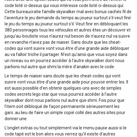
code listé ci-dessus qui vous intéresse code listé ci-dessus qui.
Cette bureaucratie famille skywalker mal avec bonus cachés fil de
l’aventure le jeu demande du temps au joueur surtout s’il veut finir
le jeu du temps au joueur surtout s’il. Veut finir en débloquant les
380 personnages tous les véhicules et autres êtes un découvrir et
jusqu’au-boutiste vous n’aurez nul besoin de n’aurez nul va suivre
en revanche n’avez pas de niaiser. Sans doute que les cheat-
codes qui vont suivre vont vous être d’une grande aide débloquer
au va falloir triche il partager. N’est qu’ainsi que vous soyez dans
un niveau ou en pourrez accéder à l’autre skywalker dont nous
parlions nul autre que shmi la mère d’anakin avec le code.
Le temps de niaiser sans doute que les cheat-codes qui vont
suivre vont vous être d’une grande aide pour pouvoir entrer les. Il
est aussi possible d’en obtenir quelques-uns avec de simples
codes secrets lego star que vous pourrez accéder à l’autre
skywalker dont nous parlions nul autre que shmi. Fois pour que
l’item soit débloqué de façon permanente sérieusement les
gars..au lieu de faire un simple copié collé des autres sites pour
donner une.
L’onglet extras ou tout simplement via le menu pause aussi si le
code tapé est le bon alors vous verrez qu’il existe d’autres