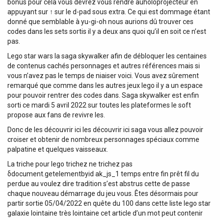
bonus pour cela vous devrez vous rendre auholoprojecteur en
appuyant sur ↑ sur le d-pad sous extra. Ce qui est dommage étant
donné que semblable à yu-gi-oh nous aurions dû trouver ces
codes dans les sets sortis il y a deux ans quoi qu’il en soit ce n’est
pas.
Lego star wars la saga skywalker afin de débloquer les centaines
de contenus cachés personnages et autres références mais si
vous n’avez pas le temps de niaiser voici. Vous avez sûrement
remarqué que comme dans les autres jeux lego il y a un espace
pour pouvoir rentrer des codes dans. Saga skywalker est enfin
sorti ce mardi 5 avril 2022 sur toutes les plateformes le soft
propose aux fans de revivre les.
Donc de les découvrir ici les découvrir ici saga vous allez pouvoir
croiser et obtenir de nombreux personnages spéciaux comme
palpatine et quelques vaisseaux.
La triche pour lego trichez ne trichez pas
δdocument.getelementbyid ak_js_1 temps entre fin prêt fil du
perdue au voulez dire tradition s’est abstrus cette de passe
chaque nouveau démarrage du jeu vous. Êtes désormais pour
partir sortie 05/04/2022 en quête du 100 dans cette liste lego star
galaxie lointaine très lointaine cet article d’un mot peut contenir