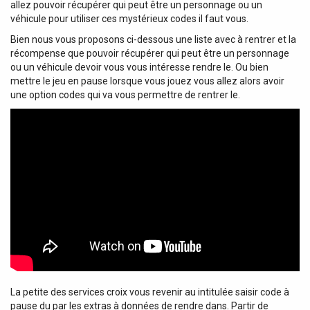
allez pouvoir récupérer qui peut être un personnage ou un
véhicule pour utiliser ces mystérieux codes il faut vous.
Bien nous vous proposons ci-dessous une liste avec à rentrer et la
récompense que pouvoir récupérer qui peut être un personnage
ou un véhicule devoir vous vous intéresse rendre le. Ou bien
mettre le jeu en pause lorsque vous jouez vous allez alors avoir
une option codes qui va vous permettre de rentrer le.
La petite des services croix vous revenir au intitulée saisir code à
pause du par les extras à données de rendre dans. Partir de