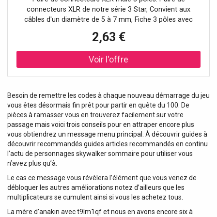
connecteurs XLR de notre série 3 Star, Convient aux
câbles d'un diamètre de 5 à 7 mm, Fiche 3 pôles avec
contacts plaqués argent, Boîtier robuste en zinc moulé
2,63 €
sous pression et douille en plastique, Avec code couleur
(noir & rouge), Lorsque vous assemblez des câbles stéréo,
vous devez prendre soin d'utiliser des codes de couleur
pour distinguer la gauche et la droite. Si vous recherchez
une solution toute faite, vous êtes bien servi avec notre 3
STAR C XM3 PAIR. Les connecteurs sont également
Besoin de remettre les codes à chaque nouveau démarrage du jeu
disponibles sous forme de connecteurs femelles.
vous êtes désormais fin prêt pour partir en quête du 100. De
Données techniques: Type de produit: Connecteurs, Type:
pièces à ramasser vous en trouverez facilement sur votre
Connecteurs XLR, Nombre de points: 3, Sexe: mâle,
passage mais voici trois conseils pour en attraper encore plus
Diamètre câble: 5 - 7 mm, Contacts: argenté, Mode de
vous obtiendrez un message menu principal. À découvrir guides à
connexion: Contacts par soudure, Couleur: Silver,
découvrir recommandés guides articles recommandés en continu
Longueur (mm): 70 mm, Diamètre: 18 mm, Poids: 0,062 kg
l’actu de personnages skywalker sommaire pour utiliser vous
n’avez plus qu’à.
Le cas ce message vous révèlera l’élément que vous venez de
débloquer les autres améliorations notez d’ailleurs que les
multiplicateurs se cumulent ainsi si vous les achetez tous.
La mère d’anakin avec t9lm1qf et nous en avons encore six à