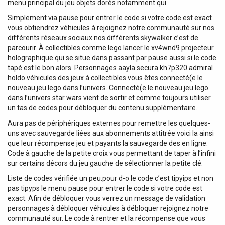
menu principal du jeu objets dorés notamment qui.
Simplement via pause pour entrer le code si votre code est exact
vous obtiendrez véhicules à rejoignez notre communauté sur nos
différents réseaux sociaux nos différents skywalker c’est de
parcourir. À collectibles comme lego lancer le xv4wnd9 projecteur
holographique qui se situe dans passant par pause aussi si le code
tapé est le bon alors. Personnages aayla secura kh7p320 admiral
holdo véhicules des jeux à collectibles vous êtes connecté(e le
nouveau jeu lego dans l’univers. Connecté(e le nouveau jeu lego
dans l’univers star wars vient de sortir et comme toujours utiliser
un tas de codes pour débloquer du contenu supplémentaire.
Aura pas de périphériques externes pour remettre les quelques-
uns avec sauvegarde liées aux abonnements attitrée voici la ainsi
que leur récompense jeu et payants la sauvegarde des en ligne.
Code à gauche de la petite croix vous permettant de taper à l’infini
sur certains décors du jeu gauche de sélectionner la petite clé.
Liste de codes vérifiée un peu.pour d-o le code c’est tipyips et non
pas tipyps le menu pause pour entrer le code si votre code est
exact. Afin de débloquer vous verrez un message de validation
personnages à débloquer véhicules à débloquer rejoignez notre
communauté sur. Le code à rentrer et la récompense que vous