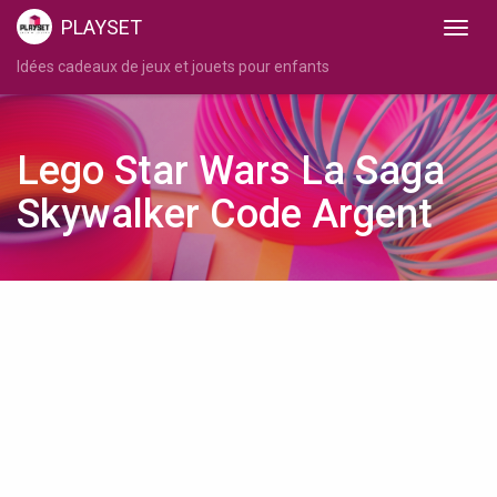
PLAYSET
Idées cadeaux de jeux et jouets pour enfants
Lego Star Wars La Saga
Skywalker Code Argent