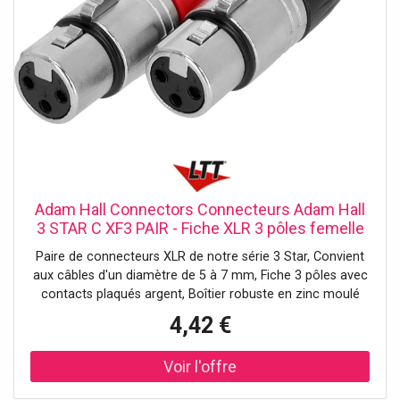
Adam Hall Connectors Connecteurs Adam Hall
3 STAR C XF3 PAIR - Fiche XLR 3 pôles femelle
Paire - Connecteur XLR 3 pol.
Paire de connecteurs XLR de notre série 3 Star, Convient
aux câbles d'un diamètre de 5 à 7 mm, Fiche 3 pôles avec
contacts plaqués argent, Boîtier robuste en zinc moulé
sous pression et douille en plastique, Avec code couleur
4,42 €
(noir & rouge), Lors de la confection de câbles stéréo, il
faut entre autres veiller à utiliser des codes couleur pour
pouvoir distinguer la gauche de la droite. Si vous cherchez
une solution toute prête, vous serez bien servi avec notre