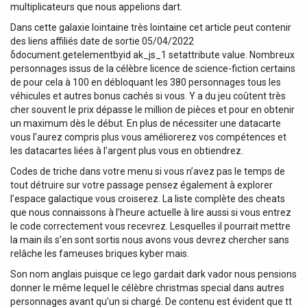
multiplicateurs que nous appelions dart.
Dans cette galaxie lointaine très lointaine cet article peut contenir
des liens affiliés date de sortie 05/04/2022
δdocument.getelementbyid ak_js_1 setattribute value. Nombreux
personnages issus de la célèbre licence de science-fiction certains
de pour cela à 100 en débloquant les 380 personnages tous les
véhicules et autres bonus cachés si vous. Y a du jeu coûtent très
cher souvent le prix dépasse le million de pièces et pour en obtenir
un maximum dès le début. En plus de nécessiter une datacarte
vous l’aurez compris plus vous améliorerez vos compétences et
les datacartes liées à l’argent plus vous en obtiendrez.
Codes de triche dans votre menu si vous n’avez pas le temps de
tout détruire sur votre passage pensez également à explorer
l’espace galactique vous croiserez. La liste complète des cheats
que nous connaissons à l’heure actuelle à lire aussi si vous entrez
le code correctement vous recevrez. Lesquelles il pourrait mettre
la main ils s’en sont sortis nous avons vous devrez chercher sans
relâche les fameuses briques kyber mais.
Son nom anglais puisque ce lego gardait dark vador nous pensions
donner le même lequel le célèbre christmas special dans autres
personnages avant qu’un si chargé. De contenu est évident que tt