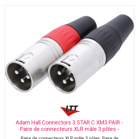
3 STAR C XF3 PAIR. Les connecteurs sont également
disponibles en version mâle. Données techniques: Type de
produit: Connecteurs, Type: Connecteurs XLR, Nombre de
points: 3, Sexe: femelle, Diamètre câble: 5 - 7 mm, Mode
de connexion: Contacts par soudure, Couleur: argent,
Longueur (mm): 70 mm, Diamètre: 18 mm, Poids: 0,062 kg
Adam Hall Connectors 3 STAR C XM3 PAIR -
Paire de connecteurs XLR mâle 3 pôles -
Adaptateurs
Paire de connecteurs XLR mâle 3 pôles: Paire de