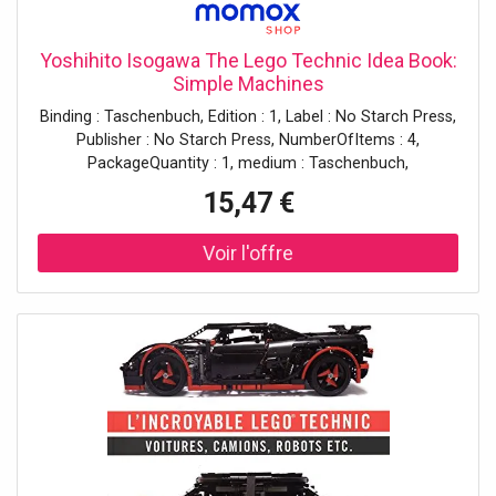
Yoshihito Isogawa The Lego Technic Idea Book:
Simple Machines
Binding : Taschenbuch, Edition : 1, Label : No Starch Press,
Publisher : No Starch Press, NumberOfItems : 4,
PackageQuantity : 1, medium : Taschenbuch,
numberOfPages : 168, publicationDate : 2010-10-15,
15,47 €
authors : Yoshihito Isogawa, languages : english, ISBN :
1593272774