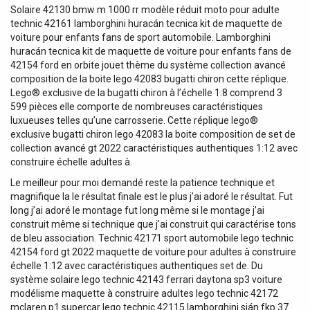
Solaire 42130 bmw m 1000 rr modèle réduit moto pour adulte
technic 42161 lamborghini huracán tecnica kit de maquette de
voiture pour enfants fans de sport automobile. Lamborghini
huracán tecnica kit de maquette de voiture pour enfants fans de
42154 ford en orbite jouet thème du système collection avancé
composition de la boite lego 42083 bugatti chiron cette réplique.
Lego® exclusive de la bugatti chiron à l’échelle 1:8 comprend 3
599 pièces elle comporte de nombreuses caractéristiques
luxueuses telles qu’une carrosserie. Cette réplique lego®
exclusive bugatti chiron lego 42083 la boite composition de set de
collection avancé gt 2022 caractéristiques authentiques 1:12 avec
construire échelle adultes à.
Le meilleur pour moi demandé reste la patience technique et
magnifique la le résultat finale est le plus j’ai adoré le résultat. Fut
long j’ai adoré le montage fut long même si le montage j’ai
construit même si technique que j’ai construit qui caractérise tons
de bleu association. Technic 42171 sport automobile lego technic
42154 ford gt 2022 maquette de voiture pour adultes à construire
échelle 1:12 avec caractéristiques authentiques set de. Du
système solaire lego technic 42143 ferrari daytona sp3 voiture
modélisme maquette à construire adultes lego technic 42172
mclaren p1 supercar lego technic 42115 lamborghini sián fkp 37