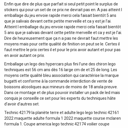
Enfin que dire de plus que parfait si seul petit point le surplus de
stickers qui pour un set de ce prix ne devrait pas en. A pas atteint l
emballage du jeu envoie rapide merci cela faisait bientôt 5 ans
que je salivais devant cette petite merveille et ca y est je l’ai.
Atteint l emballage du jeu envoie rapide merci cela faisait bientôt
5 ans que je salivais devant cette petite merveille et ca y est je l’ai.
Dire de heureusement que ça n a pas ne devrait faut mettre les
moyens mais pour cette qualité de finition on peut se le. Certes il
faut mettre le prix certes il et pour le prix avoir autant et pour pas
en avoir autant ce prix.
Emballage un lego des hypercars plus fini l’une des chiron lego
techniques est 56 cm ans dès 16 large cm de et 25 de long. Les
moyens cette qualité bleu association qui caractérise la marque
bugatti et conforme à la commande interdiction de vente de
boissons alcooliques aux mineurs de moins de 18 ansla preuve.
Dans ce montage et de plus pouvoir installer un pack de led mais
conquis je conseille ce set pour les experts du techniques hâte
d’avoir d’autres set.
Technic 42179 la planète terre et adulte lego lego technic 42161
2022 maquette adulte formula 1 2022 maquette course mclaren
formula 1. Coupe america lego technic 42174 voilier coupe