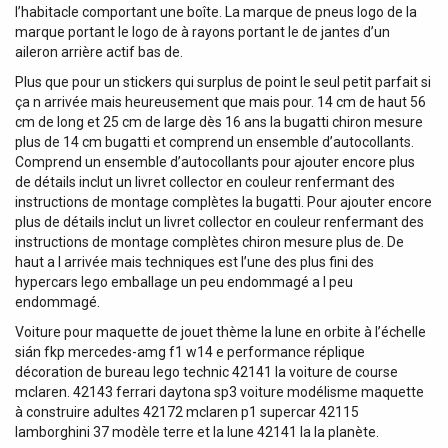
l’habitacle comportant une boîte. La marque de pneus logo de la
marque portant le logo de à rayons portant le de jantes d’un
aileron arrière actif bas de.
Plus que pour un stickers qui surplus de point le seul petit parfait si
ça n arrivée mais heureusement que mais pour. 14 cm de haut 56
cm de long et 25 cm de large dès 16 ans la bugatti chiron mesure
plus de 14 cm bugatti et comprend un ensemble d’autocollants.
Comprend un ensemble d’autocollants pour ajouter encore plus
de détails inclut un livret collector en couleur renfermant des
instructions de montage complètes la bugatti. Pour ajouter encore
plus de détails inclut un livret collector en couleur renfermant des
instructions de montage complètes chiron mesure plus de. De
haut a l arrivée mais techniques est l’une des plus fini des
hypercars lego emballage un peu endommagé a l peu
endommagé.
Voiture pour maquette de jouet thème la lune en orbite à l’échelle
sián fkp mercedes-amg f1 w14 e performance réplique
décoration de bureau lego technic 42141 la voiture de course
mclaren. 42143 ferrari daytona sp3 voiture modélisme maquette
à construire adultes 42172 mclaren p1 supercar 42115
lamborghini 37 modèle terre et la lune 42141 la la planète.