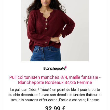
Pull col tunisien manches 3/4, maille fantaisie -
Blancheporte Bordeaux 34/36 Femme
Le pull caméléon ! Tricoté en point de blé, il joue la carte
du chic décontracté avec son décolleté tunisien flatteur et
ses jolis boutons effet corne. Facile à associer, il passe
d’un jean casual à une jupe élégante en un clin d’œil. Un
32,99 €