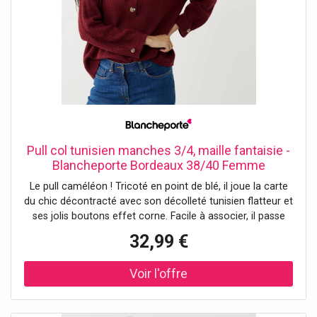
Pull col tunisien manches 3/4, maille fantaisie -
Blancheporte Bordeaux 38/40 Femme
Le pull caméléon ! Tricoté en point de blé, il joue la carte
du chic décontracté avec son décolleté tunisien flatteur et
ses jolis boutons effet corne. Facile à associer, il passe
d’un jean casual à une jupe élégante en un clin d’œil. Un
32,99 €
essentiel à adopter toute l’année ! Taille• Longueur 62 cm
environComposition• Maille fantaisie 100%
acryliqueDescription• Maille en point de blé• Col tunisien
avec boutons effet corne• Manches 3/4 animées d'un pli
creux et d'un bouton effet corne en bas de manches•