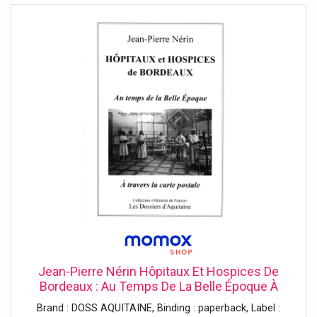
l’application “Ma Carte du Vin” : – Les infos sur plus de 350
appellations viticoles– La possibilité de créer votre propre
carte digitale– Vidéo pédagogique de notre sommelier–
Des outils pratiques de dégustation Stylo à gratter inclus
:Vous trouverez le stylo à gratter dans le tube, logé dans
sa pochette de velours.Ce stylo comporte une mine pour
la précision d’un côté et, de l’autre, un côté plus large pour
gratter les appellations plus grandes.
Jean-Pierre Nérin Hôpitaux Et Hospices De
Bordeaux : Au Temps De La Belle Époque À
Travers La Carte Postale
Brand : DOSS AQUITAINE, Binding : paperback, Label :