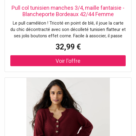
Pull col tunisien manches 3/4, maille fantaisie -
Blancheporte Bordeaux 42/44 Femme
Le pull caméléon ! Tricoté en point de blé, il joue la carte
du chic décontracté avec son décolleté tunisien flatteur et
ses jolis boutons effet corne. Facile à associer, il passe
d’un jean casual à une jupe élégante en un clin d’œil. Un
32,99 €
essentiel à adopter toute l’année ! Taille• Longueur 62 cm
environComposition• Maille fantaisie 100%
acryliqueDescription• Maille en point de blé• Col tunisien
avec boutons effet corne• Manches 3/4 animées d'un pli
creux et d'un bouton effet corne en bas de manches•
Base droite