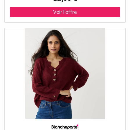
essentiel à adopter toute l’année ! Taille• Longueur 62 cm
environComposition• Maille fantaisie 100%
acryliqueDescription• Maille en point de blé• Col tunisien
avec boutons effet corne• Manches 3/4 animées d'un pli
creux et d'un bouton effet corne en bas de manches•
Base droite