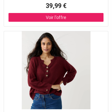
d’un jean casual à une jupe élégante en un clin d’œil. Un
39,99 €
essentiel à adopter toute l’année ! Taille• Longueur 62 cm
environComposition• Maille fantaisie 100%
acryliqueDescription• Maille en point de blé• Col tunisien
avec boutons effet corne• Manches 3/4 animées d'un pli
creux et d'un bouton effet corne en bas de manches•
Base droite