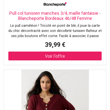
Pull col tunisien manches 3/4, maille fantaisie -
Blancheporte Bordeaux 46/48 Femme
Le pull caméléon ! Tricoté en point de blé, il joue la carte
du chic décontracté avec son décolleté tunisien flatteur et
ses jolis boutons effet corne. Facile à associer, il passe
d’un jean casual à une jupe élégante en un clin d’œil. Un
39,99 €
essentiel à adopter toute l’année ! Taille• Longueur 62 cm
environComposition• Maille fantaisie 100%
acryliqueDescription• Maille en point de blé• Col tunisien
avec boutons effet corne• Manches 3/4 animées d'un pli
creux et d'un bouton effet corne en bas de manches•
Base droite