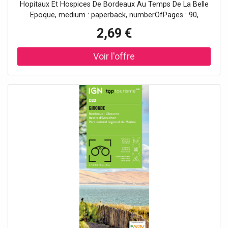
Hopitaux Et Hospices De Bordeaux Au Temps De La Belle
Epoque, medium : paperback, numberOfPages : 90,
publicationDate : 2001-01-01, authors : Jean-Pierre Nérin,
2,69 €
languages : french, ISBN : 2905212209