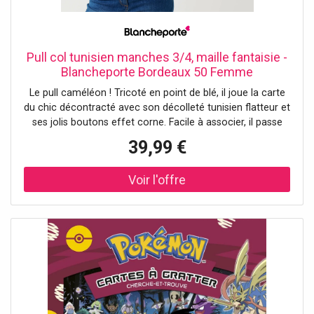
Pull col tunisien manches 3/4, maille fantaisie -
Blancheporte Bordeaux 50 Femme
Le pull caméléon ! Tricoté en point de blé, il joue la carte
du chic décontracté avec son décolleté tunisien flatteur et
ses jolis boutons effet corne. Facile à associer, il passe
d’un jean casual à une jupe élégante en un clin d’œil. Un
39,99 €
essentiel à adopter toute l’année ! Taille• Longueur 62 cm
environComposition• Maille fantaisie 100%
acryliqueDescription• Maille en point de blé• Col tunisien
avec boutons effet corne• Manches 3/4 animées d'un pli
creux et d'un bouton effet corne en bas de manches•
Base droite