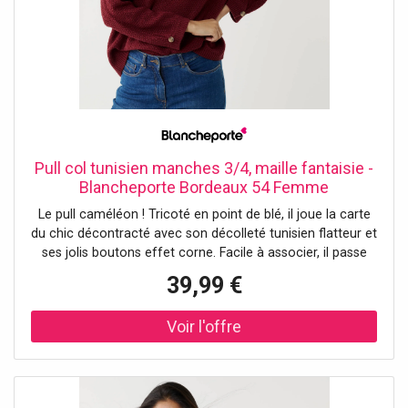
Pull col tunisien manches 3/4, maille fantaisie -
Blancheporte Bordeaux 54 Femme
Le pull caméléon ! Tricoté en point de blé, il joue la carte
du chic décontracté avec son décolleté tunisien flatteur et
ses jolis boutons effet corne. Facile à associer, il passe
d’un jean casual à une jupe élégante en un clin d’œil. Un
39,99 €
essentiel à adopter toute l’année ! Taille• Longueur 62 cm
environComposition• Maille fantaisie 100%
acryliqueDescription• Maille en point de blé• Col tunisien
avec boutons effet corne• Manches 3/4 animées d'un pli
creux et d'un bouton effet corne en bas de manches•
Base droite