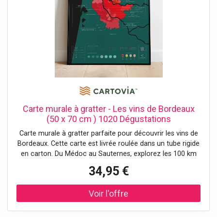
Carte murale à gratter - Les vins de Bordeaux
(50 x 70 cm ) 1020 Dégustations
Carte murale à gratter parfaite pour découvrir les vins de
Bordeaux. Cette carte est livrée roulée dans un tube rigide
en carton. Du Médoc au Sauternes, explorez les 100 km
du vignoble bordelais dégustation après dégustation !
34,95 €
C’est simple, à chaque vin dégusté, grattez l’appellation
correspondante mais aussi le cépage, le type de vin ou
encore les châteaux mythiques de Bordeaux. Retrouvez :–
37 Appellations viticoles– 15 Châteaux mythiques– 7
Cépages principaux– 4 Types de vin Inclut l’accès à