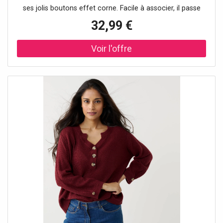
ses jolis boutons effet corne. Facile à associer, il passe
d’un jean casual à une jupe élégante en un clin d’œil. Un
32,99 €
essentiel à adopter toute l’année ! Taille• Longueur 62 cm
environComposition• Maille fantaisie 100%
acryliqueDescription• Maille en point de blé• Col tunisien
avec boutons effet corne• Manches 3/4 animées d'un pli
creux et d'un bouton effet corne en bas de manches•
Base droite