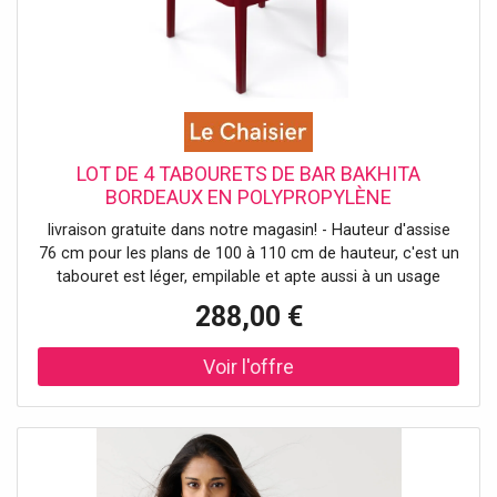
LOT DE 4 TABOURETS DE BAR BAKHITA
BORDEAUX EN POLYPROPYLÈNE
livraison gratuite dans notre magasin! - Hauteur d'assise
76 cm pour les plans de 100 à 110 cm de hauteur, c'est un
tabouret est léger, empilable et apte aussi à un usage
extérieur. Entièrement en polypropylène. La chaise
288,00 €
BAKHITA et le fauteuil BAKHITA assortis sont tous deux
disponibles sur notre site. C'est une fabrication italienne.