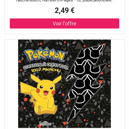
Taschenbuch, numberOfPages : 10, publicationDate :
2021-08-26, publishers : Nintendo, ISBN : 282121409X
2,49 €